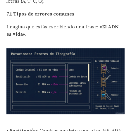
letras (A, T, C, G).
7.1 Tipos de errores comunes
Imagina que estás escribiendo una frase:
«El ADN
es vida».
• Sustitución:
Cambias una letra por otra. («El ADN