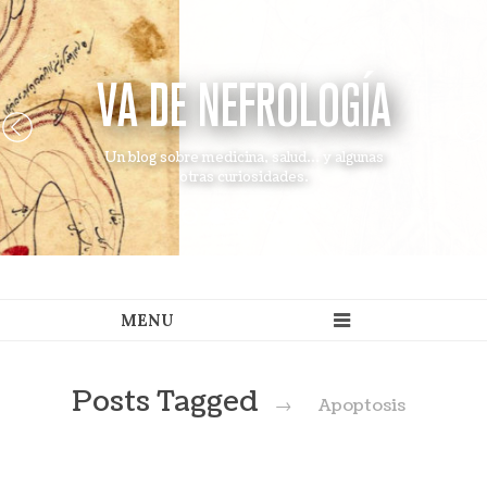
VA DE NEFROLOGÍA
Un blog sobre medicina, salud... y algunas
otras curiosidades.
Posts Tagged
→
Apoptosis