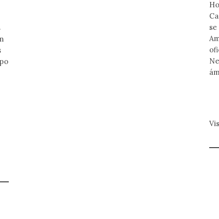
Ho
Ca
se
s
Am
um
of
s
Ne
mpo
ám
o
Vi