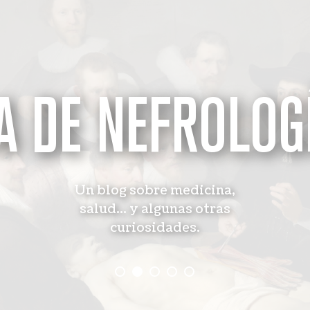
A DE NEFROLOG
Un blog sobre medicina,
salud... y algunas otras
curiosidades.