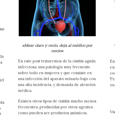
omo
«Mear claro y recio, deja al médico por
necio»
da
En este post trataremos de la cistitis aguda
En
es
infecciosa, una patología muy frecuente
en
sobre todo en mujeres y que consiste en
co
una infección del aparato urinario bajo con
Tr
del
una alta incidencia, y demanda de atención
ox
médica.
Existen otros tipos de cistitis mucho menos
oda
frecuentes, producidas por otros agentes
o
Vis
como pueden ser productos químicos,
l