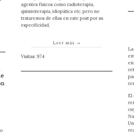
agentes físicos como radioterapia,
quimioterapia, idiopática etc. pero no
trataremos de ellas en este post por su
especificidad.
Leer más
→
La
em
Visitas: 974
en
a
re
de
pa
on
re
El
re
cu
Na
Un
re
do