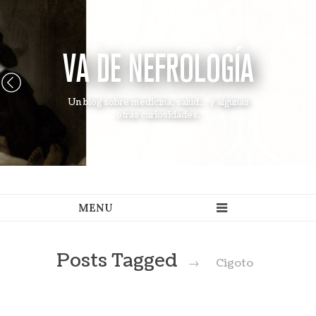
VA DE NEFROLOGÍA
Un blog sobre medicina, salud... y algunas
otras curiosidades.
Posts Tagged
→
Cigoto