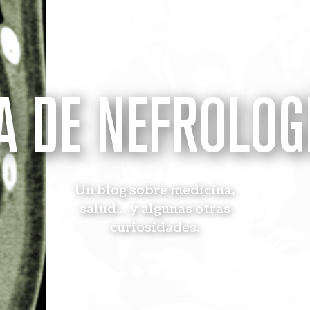
A DE NEFROLOG
Un blog sobre medicina,
salud... y algunas otras
curiosidades.