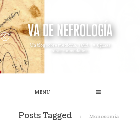
VA DE NEFROLOGÍA
Un blog sobre medicina, salud... y algunas
otras curiosidades.
Posts Tagged
→
Monosomía