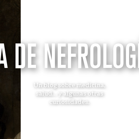
A DE NEFROLOG
Un blog sobre medicina,
salud... y algunas otras
curiosidades.