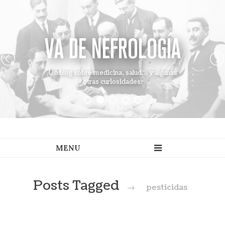
VA DE NEFROLOGÍA
Un blog sobre medicina, salud... y algunas
otras curiosidades.
Posts Tagged
→
pesticidas