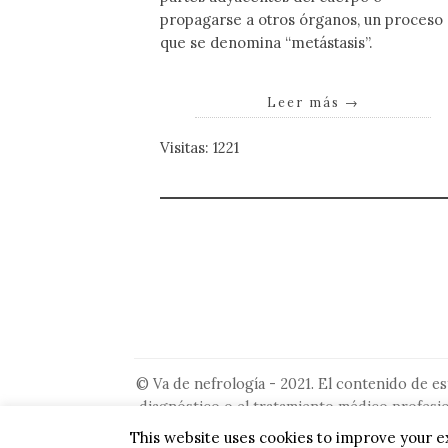
propagarse a otros órganos, un proceso
que se denomina “metástasis”.
Leer más
→
Visitas: 1221
© Va de nefrología - 2021. El contenido de es
diagnóstico o el tratamiento médico profesio
situación particular. No 
This website uses cookies to improve your ex