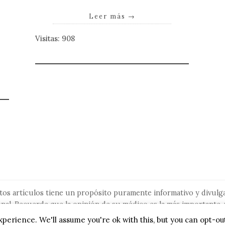
Leer más
→
Visitas: 908
tos artículos tiene un propósito puramente informativo y divulga
nal. Recuerde que la opinión de su médico es la más importante, 
ignore ni retrase la búsqueda de asesoramiento médico por algo que
perience. We'll assume you're ok with this, but you can opt-out