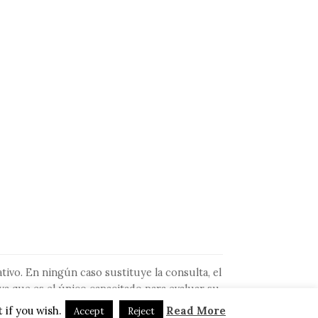
tivo. En ningún caso sustituye la consulta, el
ya que es el único capacitado para evaluar su
 haya leído en este sitio.
 if you wish.
Read More
Accept
Reject