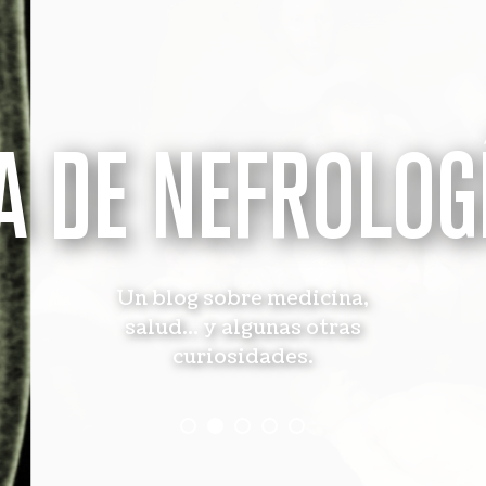
A DE NEFROLOG
Un blog sobre medicina,
salud... y algunas otras
curiosidades.