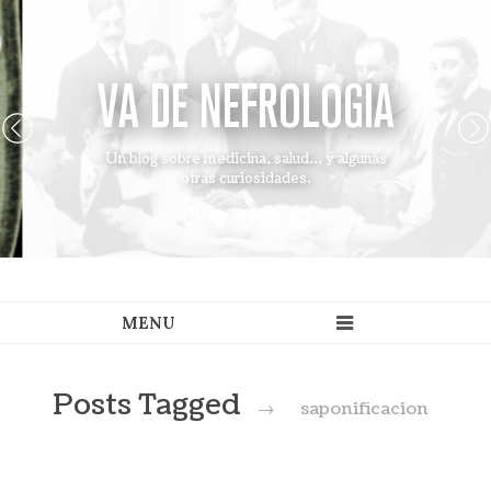
VA DE NEFROLOGÍA
Un blog sobre medicina, salud... y algunas
otras curiosidades.
Posts Tagged
→
saponificacion