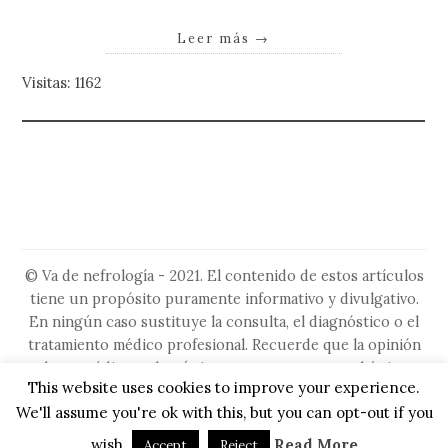
Leer más
→
Visitas: 1162
© Va de nefrología - 2021. El contenido de estos artículos
tiene un propósito puramente informativo y divulgativo.
En ningún caso sustituye la consulta, el diagnóstico o el
tratamiento médico profesional. Recuerde que la opinión
de su médico es la más importante, ya que es el único
This website uses cookies to improve your experience.
capacitado para evaluar su situación particular. No ignore
We'll assume you're ok with this, but you can opt-out if you
ni retrase la búsqueda de asesoramiento médico por algo
que haya leído en este sitio.
wish.
Read More
Accept
Reject