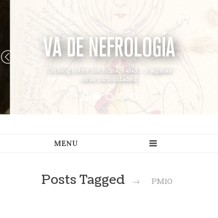
VA DE NEFROLOGÍA
Un blog sobre medicina, salud... y algunas
otras curiosidades.
Posts Tagged
→
PM10