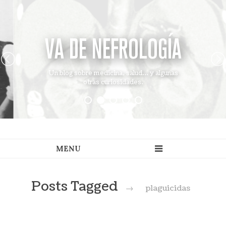
VA DE NEFROLOGÍA
Un blog sobre medicina, salud... y algunas
otras curiosidades.
Posts Tagged
→
plaguicidas