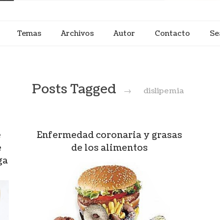
Temas
Archivos
Autor
Contacto
Se
Posts Tagged
→
dislipemia
e
Enfermedad coronaria y grasas
e
de los alimentos
ga