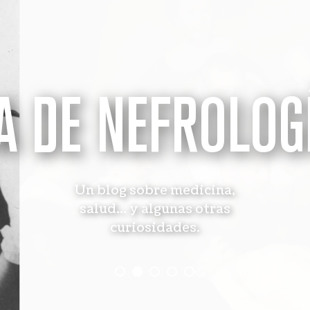
A DE NEFROLOG
Un blog sobre medicina,
salud... y algunas otras
curiosidades.