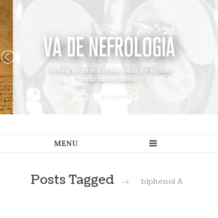
VA DE NEFROLOGÍA
Un blog sobre medicina, salud... y algunas
otras curiosidades.
Posts Tagged
→
biphenol A