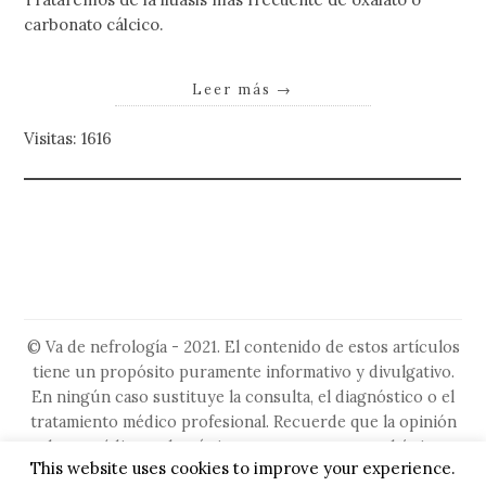
carbonato cálcico.
Leer más
→
Visitas: 1616
© Va de nefrología - 2021. El contenido de estos artículos
tiene un propósito puramente informativo y divulgativo.
En ningún caso sustituye la consulta, el diagnóstico o el
tratamiento médico profesional. Recuerde que la opinión
de su médico es la más importante, ya que es el único
This website uses cookies to improve your experience.
capacitado para evaluar su situación particular. No ignore