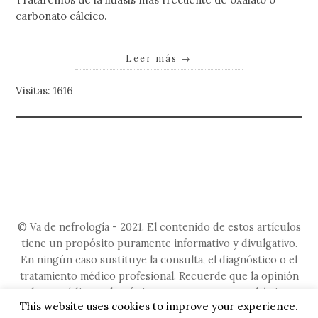
carbonato cálcico.
Leer más
→
Visitas: 1616
© Va de nefrología - 2021. El contenido de estos artículos
tiene un propósito puramente informativo y divulgativo.
En ningún caso sustituye la consulta, el diagnóstico o el
tratamiento médico profesional. Recuerde que la opinión
de su médico es la más importante, ya que es el único
This website uses cookies to improve your experience.
capacitado para evaluar su situación particular. No ignore