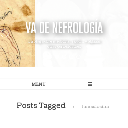
VA DE NEFROLOGÍA
Un blog sobre medicina, salud... y algunas
otras curiosidades.
Posts Tagged
→
tamsulosina