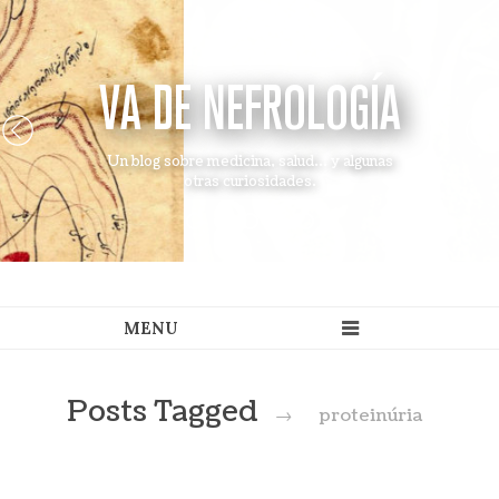
VA DE NEFROLOGÍA
Un blog sobre medicina, salud... y algunas
otras curiosidades.
Posts Tagged
→
proteinúria