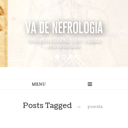
VA DE NEFROLOGÍA
Un blog sobre medicina, salud... y algunas
otras curiosidades.
Posts Tagged
→
poesia