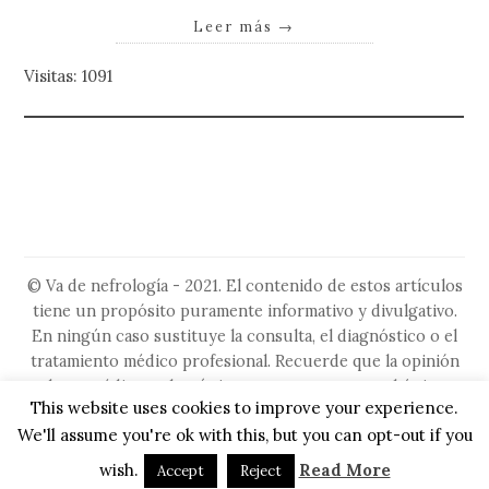
Leer más
→
Visitas: 1091
© Va de nefrología - 2021. El contenido de estos artículos
tiene un propósito puramente informativo y divulgativo.
En ningún caso sustituye la consulta, el diagnóstico o el
tratamiento médico profesional. Recuerde que la opinión
de su médico es la más importante, ya que es el único
This website uses cookies to improve your experience.
capacitado para evaluar su situación particular. No ignore
We'll assume you're ok with this, but you can opt-out if you
ni retrase la búsqueda de asesoramiento médico por algo
que haya leído en este sitio.
wish.
Read More
Accept
Reject