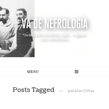
VA DE NEFROLOGÍA
Un blog sobre medicina, salud... y algunas
otras curiosidades.
Posts Tagged
→
patatas fritas