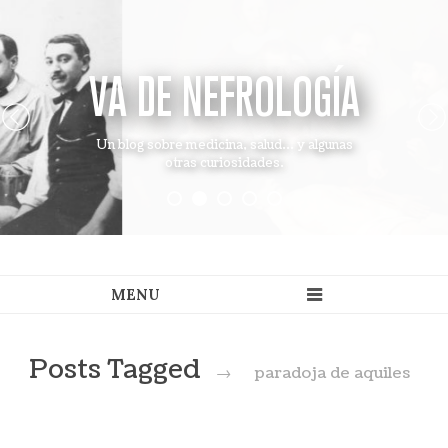
VA DE NEFROLOGÍA
Un blog sobre medicina, salud... y algunas
otras curiosidades.
Posts Tagged
→
paradoja de aquiles