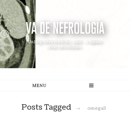
VA DE NEFROLOGÍA
Un blog sobre medicina, salud... y algunas
otras curiosidades.
Posts Tagged
→
omega3