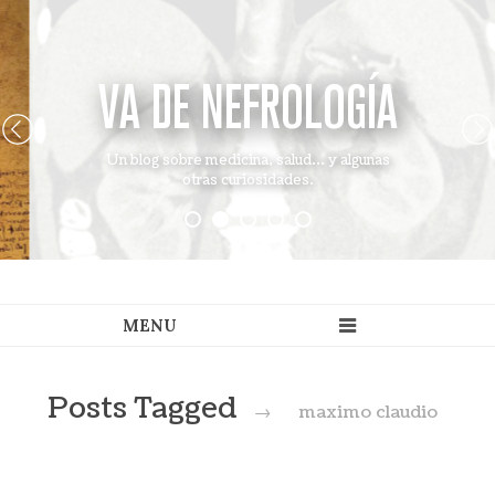
VA DE NEFROLOGÍA
Un blog sobre medicina, salud... y algunas
otras curiosidades.
Posts Tagged
→
maximo claudio