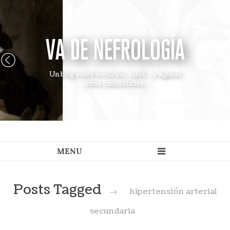
VA DE NEFROLOGÍA
Un blog sobre medicina, salud... y algunas
otras curiosidades.
Posts Tagged
→
hipertensión arterial
secundaria