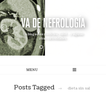
VA DE NEFROLOGÍA
Un blog sobre medicina, salud... y algunas
otras curiosidades.
Posts Tagged
→
dieta sin sal