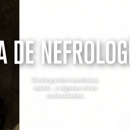
A DE NEFROLOG
Un blog sobre medicina,
salud... y algunas otras
curiosidades.