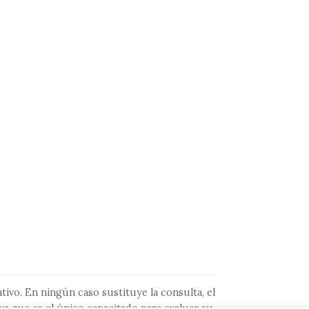
tivo. En ningún caso sustituye la consulta, el
ya que es el único capacitado para evaluar su