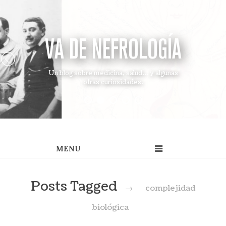
VA DE NEFROLOGÍA
Un blog sobre medicina, salud... y algunas
otras curiosidades.
Posts Tagged
→
complejidad
biológica