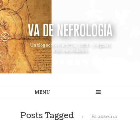
VA DE NEFROLOGÍA
Un blog sobre medicina, salud... y algunas
otras curiosidades.
Posts Tagged
→
Brazzeina