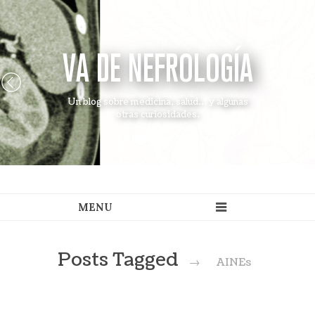
VA DE NEFROLOGÍA
Un blog sobre medicina, salud... y algunas
otras curiosidades.
Posts Tagged
→
AINEs