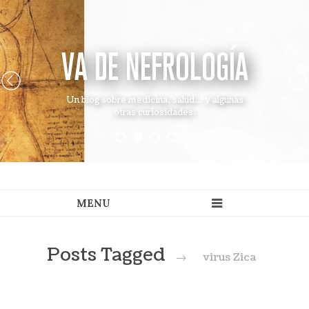
VA DE NEFROLOGÍA
Un blog sobre medicina, salud... y algunas
otras curiosidades.
Posts Tagged
→
virus Zica