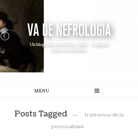
VA DE NEFROLOGÍA
Un blog sobre medicina, salud... y algunas
otras curiosidades.
Posts Tagged
→
trastornos de la
personalidad