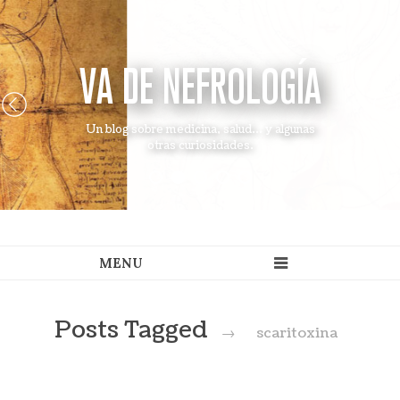
VA DE NEFROLOGÍA
Un blog sobre medicina, salud... y algunas
otras curiosidades.
Posts Tagged
→
scaritoxina