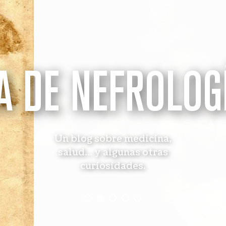
A DE NEFROLOG
Un blog sobre medicina,
salud... y algunas otras
curiosidades.