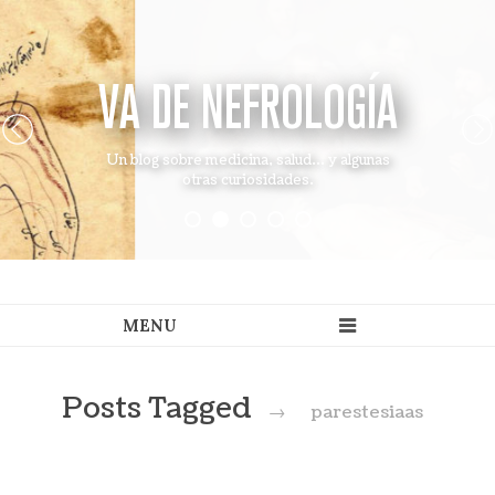
VA DE NEFROLOGÍA
Un blog sobre medicina, salud... y algunas
otras curiosidades.
Posts Tagged
→
parestesiaas