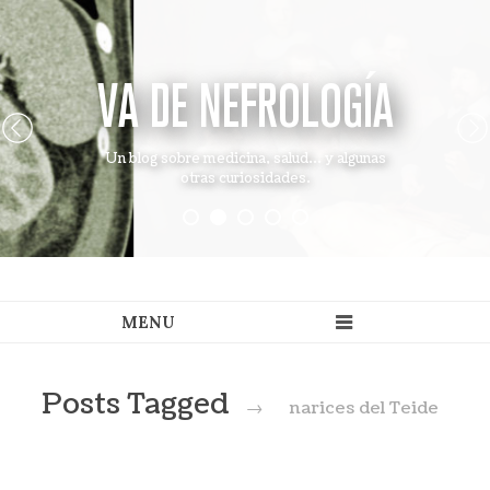
VA DE NEFROLOGÍA
Un blog sobre medicina, salud... y algunas
otras curiosidades.
Posts Tagged
→
narices del Teide