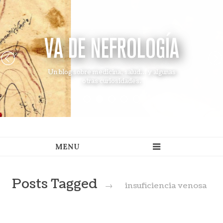
VA DE NEFROLOGÍA
Un blog sobre medicina, salud... y algunas
otras curiosidades.
Posts Tagged
→
insuficiencia venosa