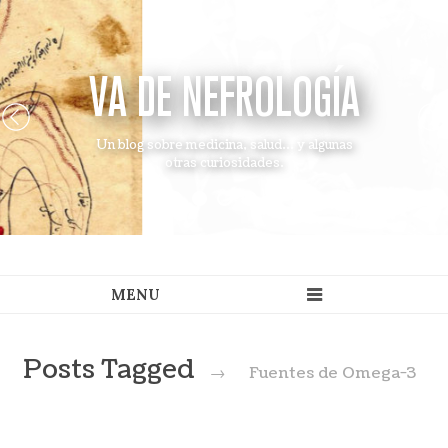
VA DE NEFROLOGÍA
Un blog sobre medicina, salud... y algunas
otras curiosidades.
Posts Tagged
→
Fuentes de Omega-3