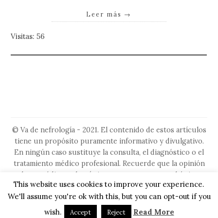
Leer más
→
Visitas: 56
© Va de nefrología - 2021. El contenido de estos artículos
tiene un propósito puramente informativo y divulgativo.
En ningún caso sustituye la consulta, el diagnóstico o el
tratamiento médico profesional. Recuerde que la opinión
de su médico es la más importante, ya que es el único
This website uses cookies to improve your experience.
capacitado para evaluar su situación particular. No ignore
We'll assume you're ok with this, but you can opt-out if you
ni retrase la búsqueda de asesoramiento médico por algo
que haya leído en este sitio.
wish.
Read More
Accept
Reject