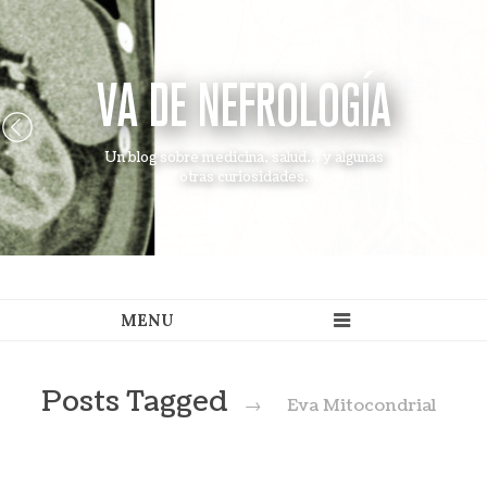
VA DE NEFROLOGÍA
Un blog sobre medicina, salud... y algunas
otras curiosidades.
Posts Tagged
→
Eva Mitocondrial