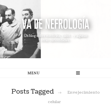
VA DE NEFROLOGÍA
Un blog sobre medicina, salud... y algunas
otras curiosidades.
Posts Tagged
→
Envejecimiento
celular