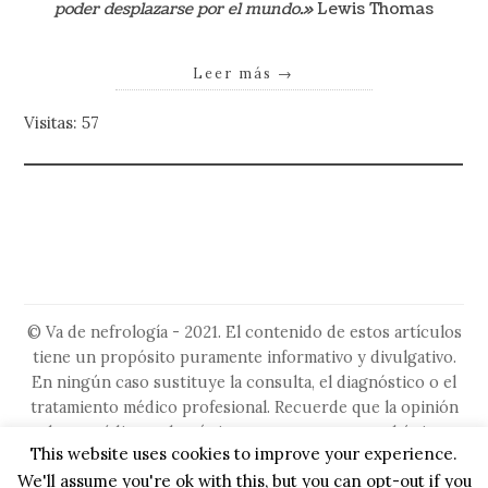
poder desplazarse por el mundo.»
Lewis Thomas
Leer más
→
Visitas: 57
© Va de nefrología - 2021. El contenido de estos artículos
tiene un propósito puramente informativo y divulgativo.
En ningún caso sustituye la consulta, el diagnóstico o el
tratamiento médico profesional. Recuerde que la opinión
de su médico es la más importante, ya que es el único
This website uses cookies to improve your experience.
capacitado para evaluar su situación particular. No ignore
We'll assume you're ok with this, but you can opt-out if you
ni retrase la búsqueda de asesoramiento médico por algo