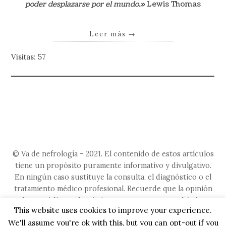
poder desplazarse por el mundo.»
Lewis Thomas
Leer más
→
Visitas: 57
© Va de nefrología - 2021. El contenido de estos artículos
tiene un propósito puramente informativo y divulgativo.
En ningún caso sustituye la consulta, el diagnóstico o el
tratamiento médico profesional. Recuerde que la opinión
de su médico es la más importante, ya que es el único
This website uses cookies to improve your experience.
capacitado para evaluar su situación particular. No ignore
We'll assume you're ok with this, but you can opt-out if you
ni retrase la búsqueda de asesoramiento médico por algo