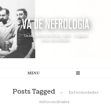
VA DE NEFROLOGÍA
Un blog sobre medicina, salud... y algunas
otras curiosidades.
Posts Tagged
→
Enfermedades
mitocondriales