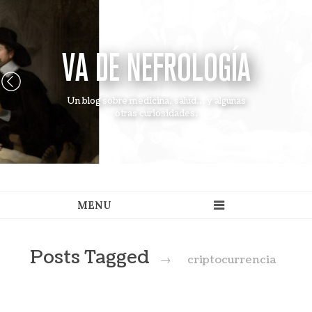
VA DE NEFROLOGÍA
Un blog sobre medicina, salud... y algunas
otras curiosidades.
Posts Tagged
→
criptocurrencia