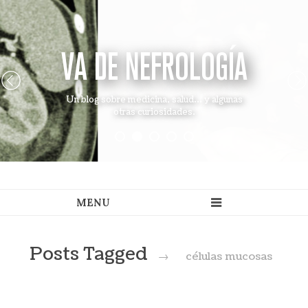
VA DE NEFROLOGÍA
Un blog sobre medicina, salud... y algunas
otras curiosidades.
Posts Tagged
→
células mucosas