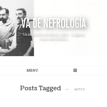
VA DE NEFROLOGÍA
Un blog sobre medicina, salud... y algunas
otras curiosidades.
Posts Tagged
→
antro